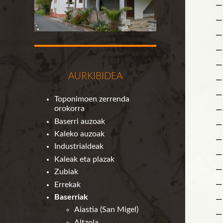
—
—
— 
—
—
AURKIBIDEA
—
—
Toponimoen zerrenda
orokorra
—
Baserri auzoak
—
Kaleko auzoak
—
Industrialdeak
—
Kaleak eta plazak
—
Zubiak
—
Errekak
Baserriak
—
Aiastia (San Migel)
—
Altzola