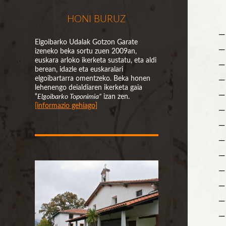
HONI BURUZ
—
Elgoibarko Udalak Gotzon Garate
— 
izeneko beka sortu zuen 2009an,
euskara arloko ikerketa sustatu, eta aldi
—
berean, idazle eta euskaralari
elgoibartarra omentzeko. Beka honen
—
lehenengo deialdiaren ikerketa gaia
—
“
Elgoibarko Toponimia”
izan zen.
[informazio gehiago]
—
—
—
—
—
—
—
—