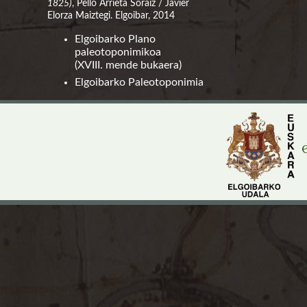
1825)
, Pello Arrieta Soraiz / Javier
Elorza Maiztegi. Elgoibar, 2014
Elgoibarko Plano
paleotoponimikoa
(XVIII. mende bukaera)
Elgoibarko Paleotoponimia