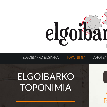
ELGOIBARKO EUSKARA
TOPONIMIA
AHOTSA
ELGOIBARKO
TOPONIMIA
t
R