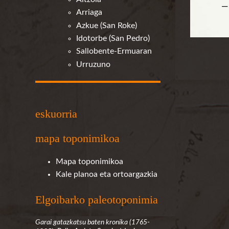
—
Arriaga
Azkue (San Roke)
Idotorbe (San Pedro)
Sallobente-Ermuaran
Urruzuno
eskuorria
mapa toponimikoa
Mapa toponimikoa
Kale planoa eta ortoargazkia
Elgoibarko paleotoponimia
Garai gatazkatsu baten kronika (1765-