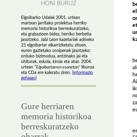
HONI BURUZ
b
e
Elgoibarko Udalak 2001. urtean
o
martxan jarritako proiektua herriko
e
memoria historikoa berreskuratzeko,
u
eta grabazioen bidez, herriko berbetia
k
jasotzeko. Jabi Leon kazetariak adineko
21 elgoibartar elkarrizketatu zituen,
euren gaztetako oroipenak jasotzeko:
orduko bizimodua, antzinako jai eta
b
ohiturak, eskola, kirola eta abar. 2004.
a
urtean “
Elgoibartarren esanetan”
liburua
eta CDa ere kaleratu ziren.
[informazio
h
gehiago]
A
i
n
z
Gure herriaren
e
memoria historikoa
berreskuratzeko
e
oharrak