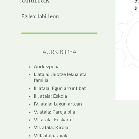
5
t
Egilea: Jabi Leon
AURKIBIDEA
Aurkezpena
I. atala: Jaiotze lekua eta
familia
II. atala: Egun arrunt bat
III. atala: Eskola
IV. atala: Lagun artean
V. atala: Pareja bila
VI. atala: Euskara
VII. atala: Kirola
VIII. atala: Jaiak