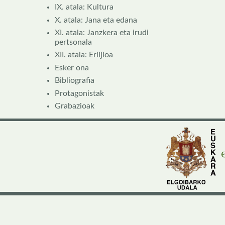
IX. atala: Kultura
X. atala: Jana eta edana
XI. atala: Janzkera eta irudi
pertsonala
XII. atala: Erlijioa
Esker ona
Bibliografia
Protagonistak
Grabazioak