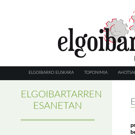
ELGOIBARKO EUSKARA
TOPONIMIA
AHOTSA
ELGOIBARTARREN
E
ESANETAN
p
b