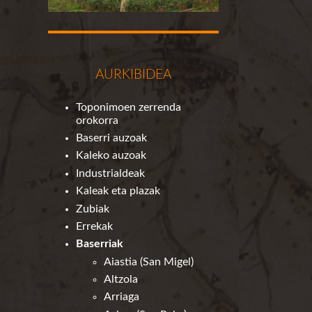
AURKIBIDEA
Toponimoen zerrenda
orokorra
Baserri auzoak
Kaleko auzoak
Industrialdeak
Kaleak eta plazak
Zubiak
Errekak
Baserriak
Aiastia (San Migel)
Altzola
Arriaga