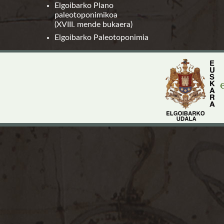
Elgoibarko Plano
paleotoponimikoa
(XVIII. mende bukaera)
Elgoibarko Paleotoponimia