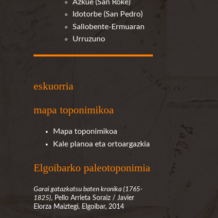
Azkue (San Roke)
Idotorbe (San Pedro)
Sallobente-Ermuaran
Urruzuno
eskuorria
mapa toponimikoa
Mapa toponimikoa
Kale planoa eta ortoargazkia
Elgoibarko paleotoponimia
Garai gatazkatsu baten kronika (1765-
1825)
, Pello Arrieta Soraiz / Javier
Elorza Maiztegi. Elgoibar, 2014