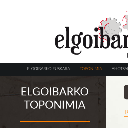
ELGOIBARKO EUSKARA
TOPONIMIA
AHOTSA
ELGOIBARKO
TOPONIMIA
t