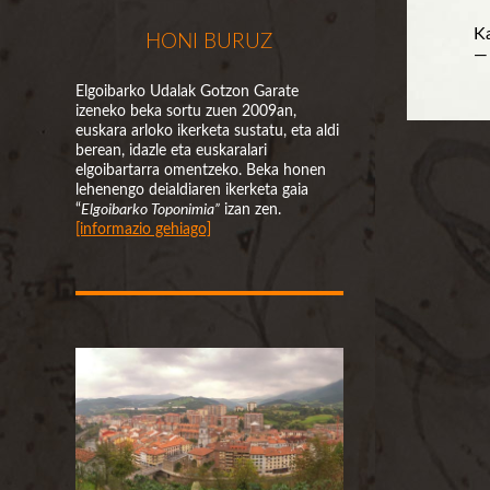
Ka
HONI BURUZ
— 
Elgoibarko Udalak Gotzon Garate
izeneko beka sortu zuen 2009an,
euskara arloko ikerketa sustatu, eta aldi
berean, idazle eta euskaralari
elgoibartarra omentzeko. Beka honen
lehenengo deialdiaren ikerketa gaia
“
Elgoibarko Toponimia”
izan zen.
[informazio gehiago]