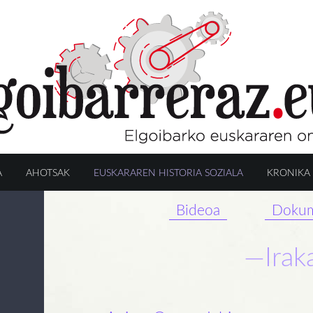
A
AHOTSAK
EUSKARAREN HISTORIA SOZIALA
KRONIKA
Bideoa
Dokum
—Irak