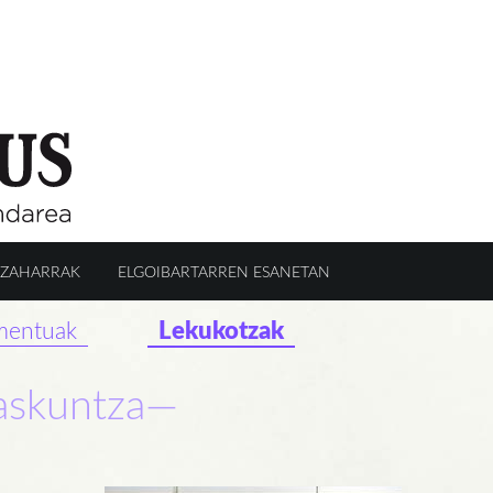
 ZAHARRAK
ELGOIBARTARREN ESANETAN
Lekukotzak
entuak
askuntza—