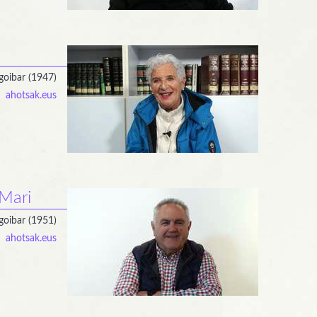
goibar (1947)
ahotsak.eus
 Mari
goibar (1951)
ahotsak.eus