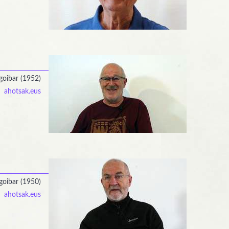
goibar (1952)
ahotsak.eus
goibar (1950)
ahotsak.eus