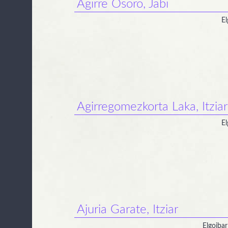
Agirre Osoro, Jabi
El
Agirregomezkorta Laka, Itziar
El
Ajuria Garate, Itziar
Elgoiba