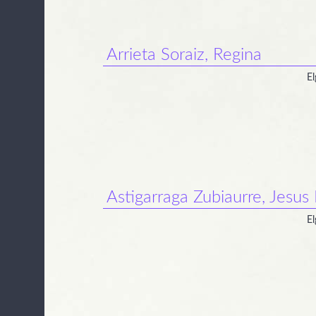
Arrieta Soraiz, Regina
El
Astigarraga Zubiaurre, Jesus
El