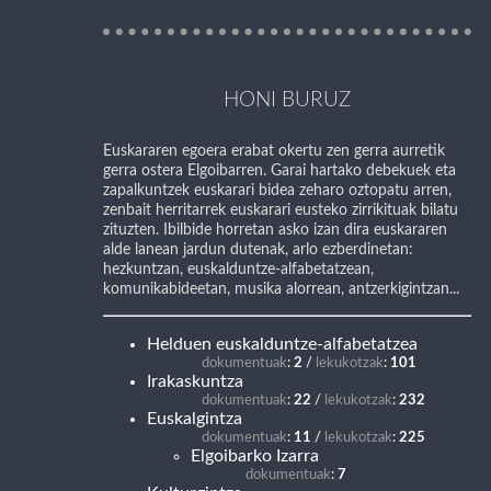
HONI BURUZ
Euskararen egoera erabat okertu zen gerra aurretik
gerra ostera Elgoibarren. Garai hartako debekuek eta
zapalkuntzek euskarari bidea zeharo oztopatu arren,
zenbait herritarrek euskarari eusteko zirrikituak bilatu
zituzten. Ibilbide horretan asko izan dira euskararen
alde lanean jardun dutenak, arlo ezberdinetan:
hezkuntzan, euskalduntze-alfabetatzean,
komunikabideetan, musika alorrean, antzerkigintzan...
Helduen euskalduntze-alfabetatzea
dokumentuak
:
2
/
lekukotzak
:
101
Irakaskuntza
dokumentuak
:
22
/
lekukotzak
:
232
Euskalgintza
dokumentuak
:
11
/
lekukotzak
:
225
Elgoibarko Izarra
dokumentuak
:
7