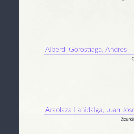
Alberdi Gorostiaga, Andres
G
Araolaza Lahidalga, Juan Jos
Zizurki