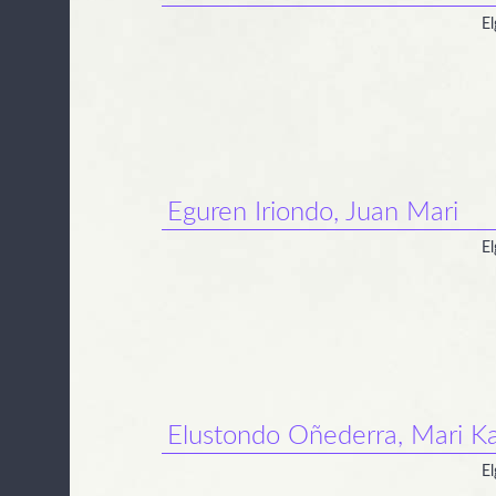
El
Eguren Iriondo, Juan Mari
El
Elustondo Oñederra, Mari K
El