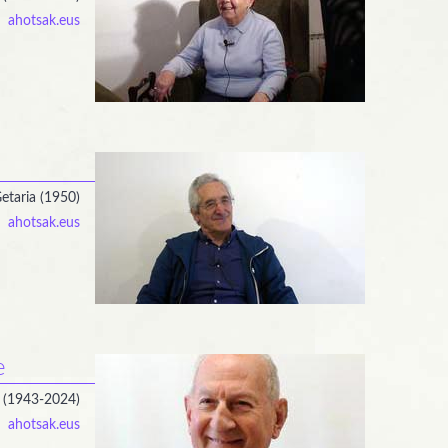
ahotsak.eus
etaria (1950)
ahotsak.eus
e
l (1943-2024)
ahotsak.eus