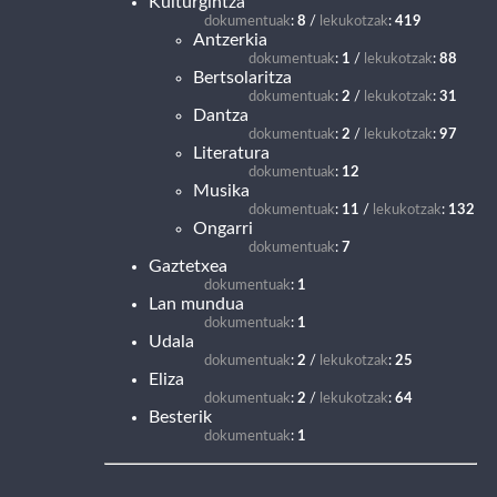
Kulturgintza
dokumentuak
:
8
/
lekukotzak
:
419
Antzerkia
dokumentuak
:
1
/
lekukotzak
:
88
Bertsolaritza
dokumentuak
:
2
/
lekukotzak
:
31
Dantza
dokumentuak
:
2
/
lekukotzak
:
97
Literatura
dokumentuak
:
12
Musika
dokumentuak
:
11
/
lekukotzak
:
132
Ongarri
dokumentuak
:
7
Gaztetxea
dokumentuak
:
1
Lan mundua
dokumentuak
:
1
Udala
dokumentuak
:
2
/
lekukotzak
:
25
Eliza
dokumentuak
:
2
/
lekukotzak
:
64
Besterik
dokumentuak
:
1