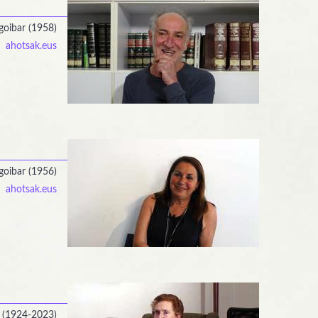
goibar (1958)
ahotsak.eus
goibar (1956)
ahotsak.eus
r (1924-2023)