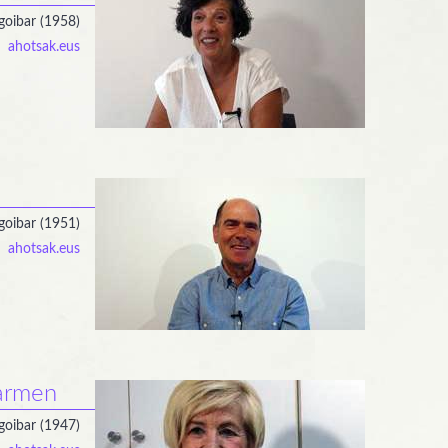
goibar (1958)
ahotsak.eus
goibar (1951)
ahotsak.eus
armen
goibar (1947)