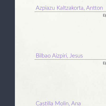
Azpiazu Kaltzakorta, Antton
El
Bilbao Aizpiri, Jesus
El
Castilla Molin, Ana