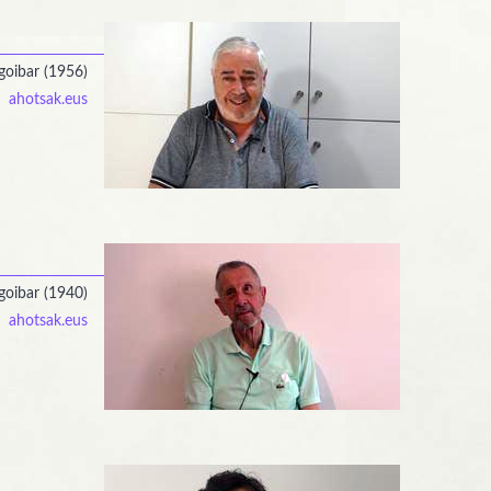
goibar (1956)
ahotsak.eus
goibar (1940)
ahotsak.eus