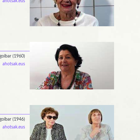
ahotsak.eus
goibar (1960)
ahotsak.eus
goibar (1946)
ahotsak.eus