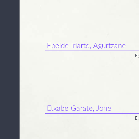
Epelde Iriarte, Agurtzane
El
Etxabe Garate, Jone
El